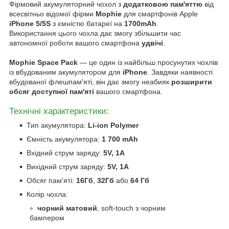
Фірмовий акумуляторний чохол з
додатковою пам'яттю
від
всесвітньо відомої фірми
Mophie
для смартфонів Apple
iPhone 5/5S
з ємністю батареї на
1700mAh
.
Використання цього чохла дає змогу збільшити час
автономної роботи вашого смартфона
удвічі
.
Mophie Space Pack
— це один із найбільш просунутих чохлів
із вбудованим акумулятором для
iPhone
. Завдяки наявності
вбудованої флешпам'яті, він дає змогу неабияк
розширити
обсяг доступної пам'яті
вашого смартфона.
Технічні характеристики:
Тип акумулятора:
Li-ion Polymer
Ємність акумулятора:
1 700 mAh
Вхідний струм заряду:
5V, 1A
Вихідний струм заряду:
5V, 1A
Обсяг пам'яті:
16Гб
,
32Гб
або
64 Гб
Колір чохла:
чорний матовий
, soft-touch з чорним
бампером