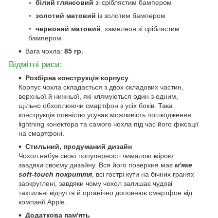
білий глянсовий
зі сріблястим бампером
золотий матовий
із золотим бампером
червоний матовий
, хамелеон зі сріблястим
бампером
Вага чохла:
85 гр.
Відмітні риси:
Розбірна конструкція корпусу
Корпус чохла складається з двох складових частин,
верхньої й нижньої, які клямуються один з одним,
щільно обхоплюючи смартфон з усіх боків. Така
конструкція повністю усуває можливість пошкодження
lightning конектора та самого чохла під час його фіксації
на смартфоні.
Стильний, продуманий дизайн
Чохол набув своєї популярності чималою мірою
завдяки своєму дизайну. Вся його поверхня має
м'яке
soft-touch покриття
, всі гострі кути на бічних гранях
заокруглені, завдяки чому чохол залишає чудові
тактильні відчуття й органічно доповнює смартфон від
компанії Apple.
Додаткова пам'ять