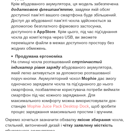
Крім вбудованого акумулятора, ця модель забезпечена
додатковою флешпам'яттю
, завдяки якій обсяг
доступної пам'яті вашого смартфона буде збільшений.
Доступ до вбудованої пам'яті чохла здійснюється за
допомогою безплатного фірмового застосунка,
доступного в
AppStore
. Крім цього, під час під'єднання
чохла до комп'ютера через USB, ви зможете
переміщати файли в межах доступного простору без
жодних обмежень.
Продумана ергономіка
На спинці чохла розташований
ступінчастий
індикатор рівня заряду
вбудованого акумулятора,
який легко активується за допомогою розташованої
поруч кнопки. Акумуляторний чохол
Mophie
дає змогу
одночасно заряджати чохла та під'єднаного до нього
смартфона, позбавляючи користувача потреби виймати
смартфон під час кожного заряджання. Для
максимального комфорту можна використовувати док-
станцію
Mophie Juice Pack Desktop Dock
, щоб зробити
процес заряджання максимально простим і зручним.
Окремо хочеться зазначити обхватку
якісне збирання
чохла,
стильний, витончений дизай і
чітку заявлену місткість
вбудованого акумулятора.