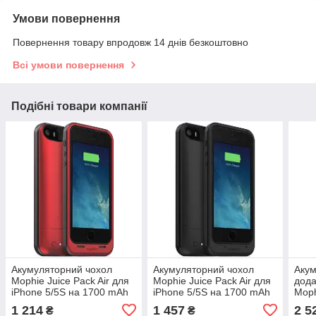
Умови повернення
Повернення товару впродовж 14 днів безкоштовно
Всі умови повернення
Подібні товари компанії
Акумуляторний чохол
Акумуляторний чохол
Акум
Mophie Juice Pack Air для
Mophie Juice Pack Air для
дода
iPhone 5/5S на 1700 mAh
iPhone 5/5S на 1700 mAh
Moph
[Червоний]
[Чорний]
iPho
1 214
1 457
2 5
₴
₴
[32 