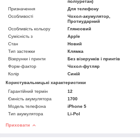
поліуретан)
Призначення
Для телефону
Особливості
Чохол-акумулятор,
Протиударний
Особливість кольору
Глянсовий
Сумісність з
Apple
Стан
Новий
Тип застежки
Клямка
Візерунки і принти
Без візерунків і принтів
Форм-фактор
Чохол-футляр
Колір
Синій
Користувальницькі характеристики
Гарантійний термін
12
Ємність акумулятора
1700
Модель телефона
iPhone 5
Тип акумулятора
Li-Pol
Приховати