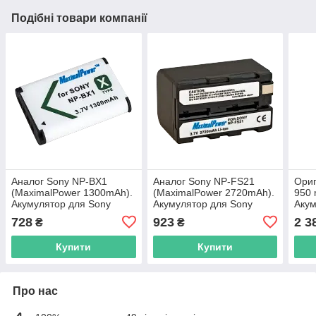
Подібні товари компанії
Аналог Sony NP-BX1
Аналог Sony NP-FS21
Ориг
(MaximalPower 1300mAh).
(MaximalPower 2720mAh).
950 
Акумулятор для Sony
Акумулятор для Sony
Акум
DSC-RX1, DSC-RX100
DCR-PC1-5, DSC-P20-50,
DCR
728
923
2 3
₴
₴
DSC-F55, DSC-F505 та ін.
CX/H
Купити
Купити
Про нас