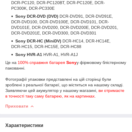
DCR-PC120, DCR-PC120BT, DCR-PC120E, DCR-
PC300K, DCR-PC330E
Sony DCR-DVD (DVD)
DCR-DVD91, DCR-DVD91E,
DCR-DVD100, DCR-DVD100E, DCR-DVD101, DCR-
DVD101E, DCR-DVD200, DCR-DVD200E, DCR-DVD201,
DCR-DVD201E, DCR-DVD300, DCR-DVD301
Sony DCR-HC (MiniDV)
DCR-HC14, DCR-HC14E,
DCR-HC15, DCR-HC15E, DCR-HC88
Sony HVR-A1
HVR-A1, HVR-A1J
Це на
100% справжня батарея
Sony
у фірмовому блістерному
пакованні.
Фотографії упаковки представлені на цій сторінці були
зроблені з реальної батареї, що міститься на нашому складі.
Заявляючи цей акумулятор у нашому магазині,
ви отримаєте
в точності таку саму батарею, як на картинках
.
Приховати
Характеристики