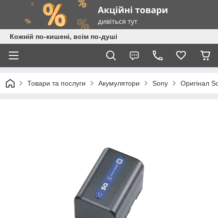
Кожній по-кишені, всім по-душі
Товари та послуги
Акумулятори
Sony
Оригінал S