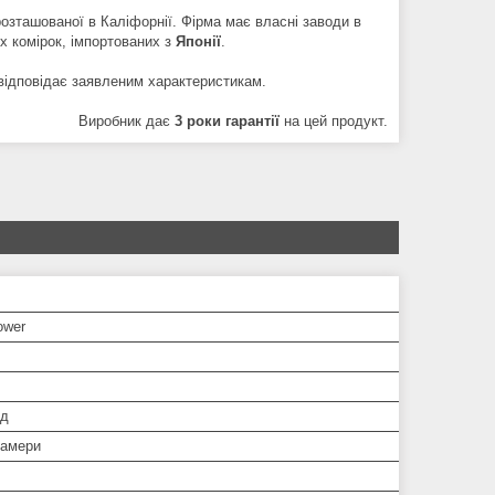
розташованої в Каліфорнії. Фірма має власні заводи в
их комірок, імпортованих з
Японії
.
відповідає заявленим характеристикам.
Виробник дає
3 роки гарантії
на цей продукт.
ower
од
камери