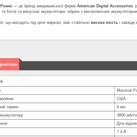
lPower
— це бренд американської фірми
American Digital Accessories
, 
 та Китаї та випускає акумулятори, зібрані з високоякісних акумуляторн
ія, що виходить під цією маркою, має стабільно
висока якість
і завжди 
еристики
ні
к
Maximal P
иробник
США
ний термін
6 міс
 акумулятору
3800 мА/г
ення
Для відео
7.4 В