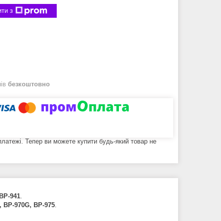
ти з
нів
безкоштовно
 платежі. Тепер ви можете купити будь-який товар не
 BP-941
.
,
BP-970G,
BP-975
.