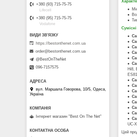
Характе
+380 (93) 715-75-75
Мі
Lifecell
Во
+380 (95) 715-75-75
Ти
Vodafone
Сумісні
Ca
Ca
https://bestonthenet.com.ua
Ca
order@bestonthenet.com.ua
Ca
Ca
@BestOnTheNet
Ca
096-7157575
Hi8,
ES81
Ca
Ca
вул. Маршала Говорова, 10/5, Одеса,
C
Україна
C
C
C
Ca
Інтернет магазин "Вest On The Net"
Ca
UC-X
Цей про