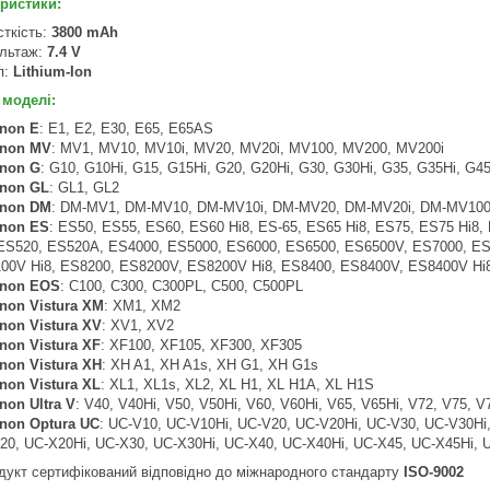
ристики:
сткість:
3800 mAh
льтаж:
7.4 V
п:
Lithium-Ion
 моделі:
non E
: E1, E2, E30, E65, E65AS
non MV
: MV1, MV10, MV10i, MV20, MV20i, MV100, MV200, MV200i
non G
: G10, G10Hi, G15, G15Hi, G20, G20Hi, G30, G30Hi, G35, G35Hi, G4
non GL
: GL1, GL2
non DM
: DM-MV1, DM-MV10, DM-MV10i, DM-MV20, DM-MV20i, DM-MV100
non ES
: ES50, ES55, ES60, ES60 Hi8, ES-65, ES65 Hi8, ES75, ES75 Hi
 ES520, ES520A, ES4000, ES5000, ES6000, ES6500, ES6500V, ES7000, E
00V Hi8, ES8200, ES8200V, ES8200V Hi8, ES8400, ES8400V, ES8400V Hi8
non EOS
: C100, C300, C300PL, C500, C500PL
non Vistura XM
: XM1, XM2
anon
Vistura
XV
: XV1, XV2
anon
Vistura
XF
: XF100, XF105, XF300, XF305
anon
Vistura
XH
: XH A1, XH A1s, XH G1, XH G1s
anon
Vistura
XL
: XL1, XL1s, XL2, XL H1, XL H1A, XL H1S
non Ultra V
: V40, V40Hi, V50, V50Hi, V60, V60Hi, V65, V65Hi, V72, V75, 
non Optura UC
: UC-V10, UC-V10Hi, UC-V20, UC-V20Hi, UC-V30, UC-V30Hi
20, UC-X20Hi, UC-X30, UC-X30Hi, UC-X40, UC-X40Hi, UC-X45, UC-X45Hi, 
дукт сертифікований відповідно до міжнародного стандарту
ISO-9002