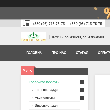
+380 (96) 715-75-75
+380 (93) 715-75-75
Кожній по-кишені, всім по-душі
ГОЛОВНА
ПРО НАС
СТАТЬИ
ОПЛАТА
Товари та послуги
Фото приладдя
Акумулятори
Відеоприладдя