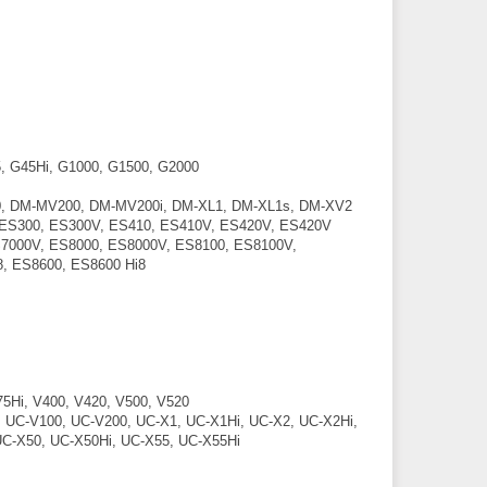
5, G45Hi, G1000, G1500, G2000
, DM-MV200, DM-MV200i, DM-XL1, DM-XL1s, DM-XV2
8, ES300, ES300V, ES410, ES410V, ES420V, ES420V
S7000V, ES8000, ES8000V, ES8100, ES8100V,
, ES8600, ES8600 Hi8
V75Hi, V400, V420, V500, V520
, UC-V100, UC-V200, UC-X1, UC-X1Hi, UC-X2, UC-X2Hi,
UC-X50, UC-X50Hi, UC-X55, UC-X55Hi