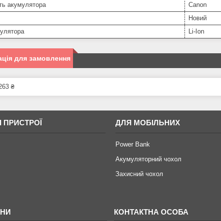
ть акумулятора
Canon
Новий
мулятора
Li-Ion
ція для замовлення
263 ₴
І ПРИСТРОЇ
ДЛЯ МОБІЛЬНИХ
Power Bank
Акумуляторний чохол
Захисний чохол