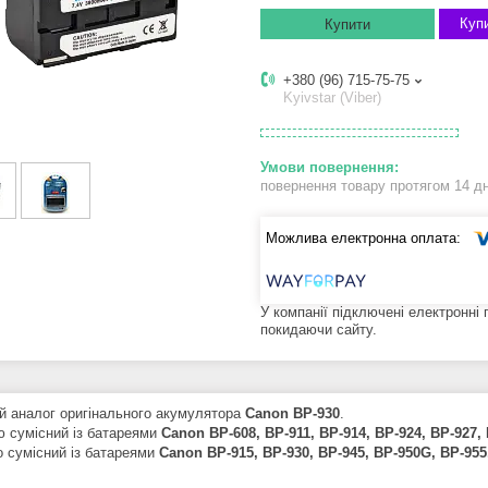
Купи
Купити
+380 (96) 715-75-75
Kyivstar (Viber)
повернення товару протягом 14 д
У компанії підключені електронні
покидаючи сайту.
й аналог оригінального акумулятора
Canon BP-930
.
ю сумісний із батареями
Canon BP-608, BP-911, BP-914, BP-924, BP-927,
о сумісний із батареями
Canon BP-915, BP-930, BP-945,
BP-950G,
BP-955