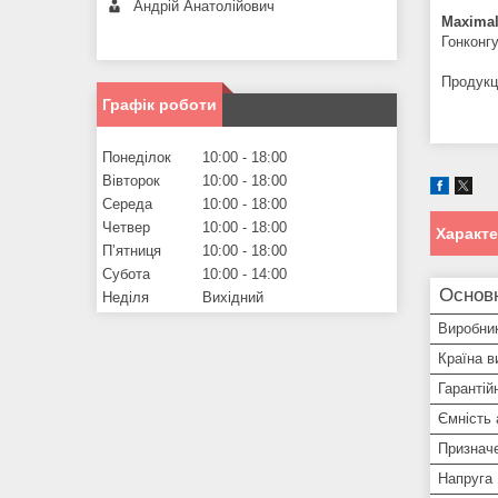
Андрій Анатолійович
Maxima
Гонконгу
Продукц
Графік роботи
Понеділок
10:00
18:00
Вівторок
10:00
18:00
Середа
10:00
18:00
Четвер
10:00
18:00
Характ
Пʼятниця
10:00
18:00
Субота
10:00
14:00
Основ
Неділя
Вихідний
Виробни
Країна в
Гарантій
Ємність
Признач
Напруга