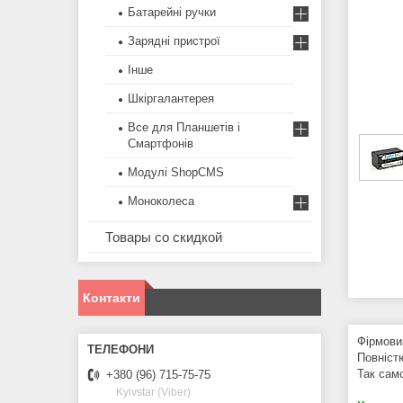
Батарейні ручки
Зарядні пристрої
Інше
Шкіргалантерея
Все для Планшетів і
Смартфонів
Модулі ShopCMS
Моноколеса
Товары со скидкой
Контакти
Фірмови
Повніст
Так сам
+380 (96) 715-75-75
Kyivstar (Viber)