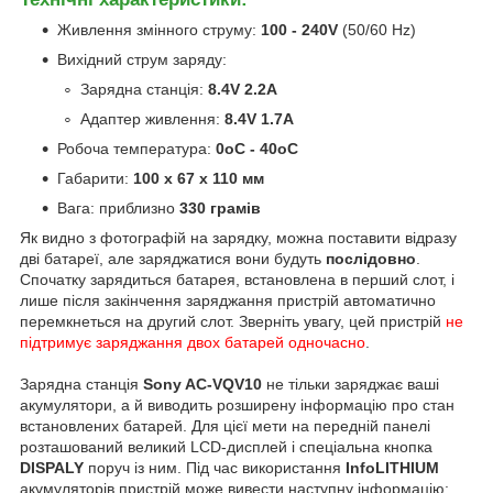
Живлення змінного струму:
100 - 240V
(50/60 Hz)
Вихідний струм заряду:
Зарядна станція:
8.4V 2.2A
Адаптер живлення:
8.4V 1.7A
Робоча температура:
0
o
C - 40
o
C
Габарити:
100 x 67 x 110 мм
Вага: приблизно
330 грамів
Як видно з фотографій на зарядку, можна поставити відразу
дві батареї, але заряджатися вони будуть
послідовно
.
Спочатку зарядиться батарея, встановлена в перший слот, і
лише після закінчення заряджання пристрій автоматично
перемкнеться на другий слот. Зверніть увагу, цей пристрій
не
підтримує заряджання двох батарей одночасно
.
Зарядна станція
Sony AC-VQV10
не тільки заряджає ваші
акумулятори, а й виводить розширену інформацію про стан
встановлених батарей. Для цієї мети на передній панелі
розташований великий LCD-дисплей і спеціальна кнопка
DISPALY
поруч із ним. Під час використання
InfoLITHIUM
акумуляторів пристрій може вивести наступну інформацію: