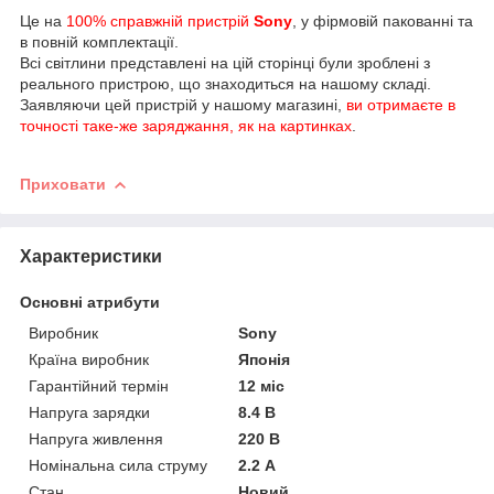
Це на
100% справжній пристрій
Sony
, у фірмовій
пакованні та
в повній комплектації.
Всі світлини представлені на цій сторінці були зроблені з
реального пристрою, що знаходиться на нашому складі.
Заявляючи цей пристрій у нашому магазині,
ви отримаєте в
точності таке-же заряджання, як на картинках
.
Приховати
Характеристики
Основні атрибути
Виробник
Sony
Країна виробник
Японія
Гарантійний термін
12 міс
Напруга зарядки
8.4 В
Напруга живлення
220 В
Номінальна сила струму
2.2 А
Стан
Новий