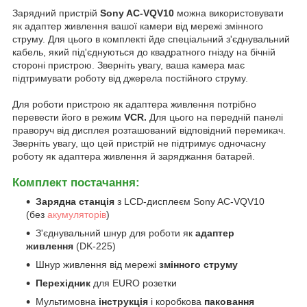
Зарядний пристрій
Sony AC-VQV10
можна використовувати
як адаптер живлення вашої камери від мережі змінного
струму. Для цього в комплекті йде спеціальний з'єднувальний
кабель, який під'єднуються до квадратного гнізду на бічній
стороні пристрою. Зверніть увагу, ваша камера має
підтримувати роботу від джерела постійного струму.
Для роботи пристрою як адаптера живлення потрібно
перевести його в режим
VCR.
Для цього на передній панелі
праворуч від дисплея розташований відповідний перемикач.
Зверніть увагу, що цей пристрій не підтримує одночасну
роботу як адаптера живлення й заряджання батарей.
Комплект постачання:
Зарядна станція
з LCD-дисплеєм Sony AC-VQV10
(без
акумуляторів
)
З'єднувальний шнур для роботи як
адаптер
живлення
(DK-225)
Шнур живлення від мережі
змінного струму
Перехідник
для EURO розетки
Мультимовна
інструкція
і коробкова
паковання