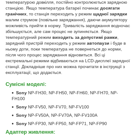
температурою довкілля, постійно контролюються зарядною
станцією. Якщо температура батареї починає
досягати
гранічних
, то станція переходить у режим
щадної зарядки
малим струмом (повільне заряджання), даючи акумулятору
можливість прийти в норму. Тривалість заряджання водночас
збільшується, але сам процес не зупиняється. Якщо
температурний режим
виходить за допустимі рамки
,
зарядний пристрій переходить у режим
автопаузи
і буде в
ньому доти, поки температура не повернеться до норми,
після чого процес заряджання відновиться. Всі ці
екстремальні режими відбиваються на LCD-дисплеї зарядної
станції. Докладніше про них можна прочитати в інструкції з
експлуатації, що додається.
Сумісні моделі:
Sony
NP-FH30, NP-FH50, NP-FH60, NP-FH70, NP-
FH100
Sony
NP-FV50, NP-FV70, NP-FV100
Sony
NP-FV50A, NP-FV70A, NP-FV100A
Sony
NP-FP30, NP-FP50, NP-FP71, NP-FP90
Адаптер живлення: