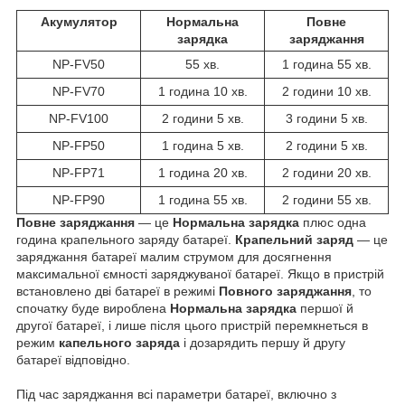
Акумулятор
Нормальна
Повне
зарядка
заряджання
NP-FV50
55 хв.
1 година 55 хв.
NP-FV70
1 година 10 хв.
2 години 10 хв.
NP-FV100
2 години 5 хв.
3 години 5 хв.
NP-FP50
1 година 5 хв.
2 години 5 хв.
NP-FP71
1 година 20 хв.
2 години 20 хв.
NP-FP90
1 година 55 хв.
2 години 55 хв.
Повне заряджання
— це
Нормальна зарядка
плюс одна
година крапельного заряду батареї.
Крапельний заряд
— це
заряджання батареї малим струмом для досягнення
максимальної ємності заряджуваної батареї. Якщо в пристрій
встановлено дві батареї в режимі
Повного заряджання
, то
спочатку буде вироблена
Нормальна зарядка
першої й
другої батареї, і лише після цього пристрій перемкнеться в
режим
капельного заряда
і дозарядить першу й другу
батареї відповідно.
Під час заряджання всі параметри батареї, включно з