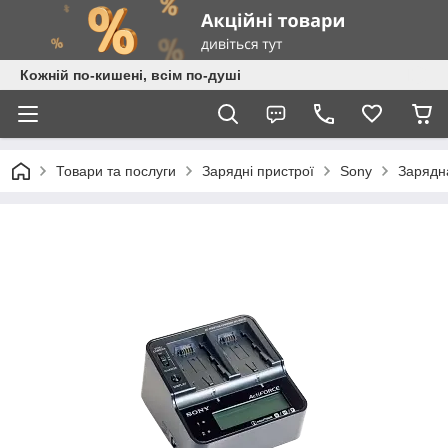
Кожній по-кишені, всім по-душі
Товари та послуги
Зарядні пристрої
Sony
Зарядна