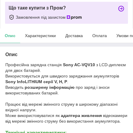
Що таке купити з Пром?
Замовлення під захистом
Опис
Характеристики
Доставка
Оплата
Умови п
Опис
Професійна зарядна станція
Sony AC-VQV10
з LCD-диплеєм
для двох батарей.
Використовується для швидкого заряджання акумуляторів
Sony InfoLITHIUM серії V, H, P
.
Виводить
розширену інформацію
про заряд і зноси
використовуваних батарей.
Працює від мережі змінного струму в широкому діапазоні
вхідної напруги.
Може використовуватися як
адаптера живлення
відеокамери
від мережі змінного струму без використання акумулятора.
Технічні характеристики: