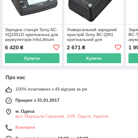
Зарядна станція Sony AC-
Універсальний зарядний
Заря
VQ1051D оригінальна для
пристрій Sony BC-QM1
BC-T
акумуляторів InfoLithium
оригінальний для
акум
серії L
акумуляторів InfoLithium
[Reta
6 420
2 671
1 9
₴
₴
серії V, H, P, M, W [OEM]
Купити
Купити
Про нас
100% позитивних з 49 відгуків за рік
Працює з 31.01.2017
м. Одеса
вул. Маршала Говорова, 10/5, Одеса, Україна
Контакти