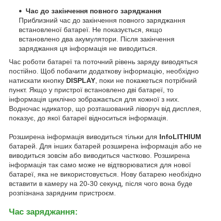
Час до закінчення повного заряджання
Приблизний час до закінчення повного заряджання
встановленої батареї. Не показується, якщо
встановлено два акумулятори. Після закінчення
заряджання ця інформація не виводиться.
Час роботи батареї та поточний рівень заряду виводяться
постійно. Щоб побачити додаткову інформацію, необхідно
натискати кнопку
DISPLAY
, поки не покажеться потрібний
пункт. Якщо у пристрої встановлено дві батареї, то
інформація циклічно зображається для кожної з них.
Водночас ндикатор, що розташований ліворуч від дисплея,
показує, до якої батареї відноситься інформація.
Розширена інформація виводиться тільки для
InfoLITHIUM
батарей. Для інших батарей розширена інформація або не
виводиться зовсім або виводиться частково. Розширена
інформація так само може не відтворюватися для нової
батареї, яка не використовується. Нову батарею необхідно
вставити в камеру на 20-30 секунд, після чого вона буде
розпізнана зарядним пристроєм.
Час заряджання: