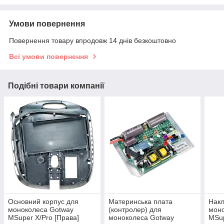
Умови повернення
Повернення товару впродовж 14 днів безкоштовно
Всі умови повернення
Подібні товари компанії
Основний корпус для
Материнська плата
Накл
моноколеса Gotway
(контролер) для
мон
MSuper X/Pro [Права]
моноколеса Gotway
MSup