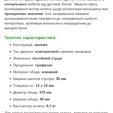
сигнального
кабелю від датчиків Холла. Зверніть увагу,
розташування мотор-колеса щодо контролера моноциклу має
принципове значення
. Їхнє неправильне взаємне
розташування може призвести до неправильної роботи
контролера, зробивши моноколесо непридатним до
використання.
Технічні характеристики:
Конструкція:
валева
Тип двигуна:
електричний
з прямим приводом
Живлення:
постійний струм
Під'єднання:
трифазне
Матеріал обода:
алюміній
Ширина магнітів статора:
30 мм
Товщина осі:
12 x 15 мм
Діаметр обода:
370 мм
Ширина обода:
40 мм
Вага мотор-колеса:
8,7 кг
Для заміни пошкодженого мотор-колеса, доведеться повністю