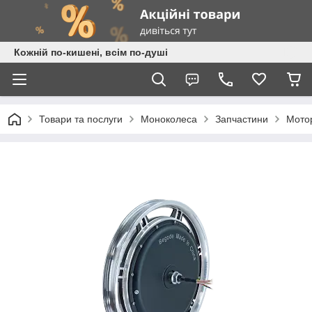
Кожній по-кишені, всім по-душі
Товари та послуги
Моноколеса
Запчастини
Мото