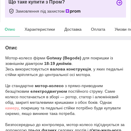
Що таке купити з Пром?
Замовлення під захистом
Опис
Характеристики
Доставка
Оплата
Умови п
Опис
Мотор-колесо фірми
Gotway (Begode)
для покришки із
зовнішнім діамтром
18-19 дюймів
.
Зесь використовується
валова конструкція
, у яких педальні
стійки кріпляться до центральної осі мотора.
Це стандартне
мотор-колесо
з прямо-приводним
безщітковим
електродвигуном
постійного струму. Саме
колесо постачається в зборі — ротор, статор і алюмінієвий
обід, закриті металевими кришками з обох боків. Однак
камеру
, покришку та педальні стійки потрібно буде купувати
окремо, якщо виникне така потреба.
Безпосередньо до контролера, мотор-колесо під'єднується за
допомогою
трьох фазних
силових дротів і
п'яти-жильного