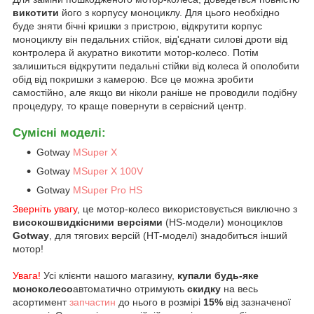
викотити
його з корпусу моноциклу. Для цього необхідно
буде зняти бічні кришки з пристрою, відкрутити корпус
моноциклу він педальних стійок, від'єднати силові дроти від
контролера й акуратно викотити мотор-колесо. Потім
залишиться відкрутити педальні стійки від колеса й ополобити
обід від покришки з камерою. Все це можна зробити
самостійно, але якщо ви ніколи раніше не проводили подібну
процедуру, то краще повернути в сервісний центр.
Сумісні моделі:
Gotway
MSuper X
Gotway
MSuper X 100V
Gotway
MSuper Pro HS
Зверніть увагу
, це мотор-колесо використовується виключно з
високошвидкісними версіями
(HS-модели) моноциклов
Gotway
, для тягових версій (HT-моделі) знадобиться інший
мотор!
Увага!
Усі клієнти нашого магазину,
купали будь-яке
моноколесо
автоматично отримують
скидку
на весь
асортимент
запчастин
до нього в розмірі
15%
від зазначеної