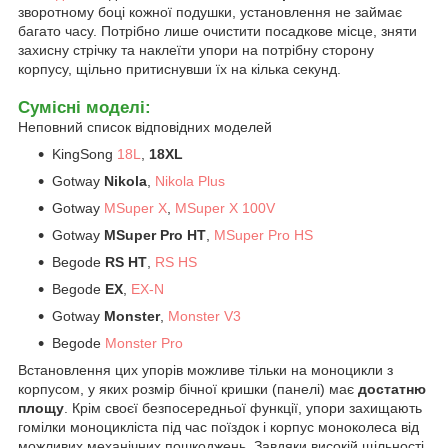
зворотному боці кожної подушки, установлення не займає
багато часу. Потрібно лише очистити посадкове місце, зняти
захисну стрічку та наклеїти упори на потрібну сторону
корпусу, щільно притиснувши їх на кілька секунд.
Сумісні моделі:
Неповний список відповідних моделей
KingSong
18L
,
18XL
Gotway
Nikola
,
Nikola Plus
Gotway
MSuper X
,
MSuper X 100V
Gotway
MSuper Pro HT
,
MSuper Pro HS
Begode
RS HT
,
RS HS
Begode
EX
,
EX-N
Gotway
Monster
,
Monster V3
Begode
Monster Pro
Встановлення цих упорів можливе тільки на моноцикли з
корпусом, у яких розмір бічної кришки (панелі) має
достатню
площу
. Крім своєї безпосередньої функції, упори захищають
гомілки моноцикліста під час поїздок і корпус моноколеса від
можливих механічних пошкоджень. Завдяки високій щільності,