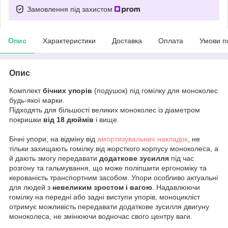
Замовлення під захистом
Опис
Характеристики
Доставка
Оплата
Умови п
Опис
Комплект
бічних упорів
(подушок) під гомілку для моноколес
будь-якої марки.
Підходять для більшості великих моноколес із діаметром
покришки
від 18 дюймів
і вище.
Бічні упори, на відміну від
амортизувальних накладок
, не
тільки захищають гомілку від жорсткого корпусу моноколеса, а
й дають змогу передавати
додаткове зусилля
під час
розгону та гальмування, що може поліпшити ергономіку та
керованість транспортним засобом. Упори особливо актуальні
для людей з
невеликим зростом і вагою
. Надавлюючи
гомілку на передні або задні виступи упорів, моноцикліст
отримує можливість передавати додаткове зусилля двигуну
моноколеса, не змінюючи водночас свого центру ваги.