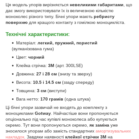
Ця модель упорів вирізняється
невеликими габаритами
, що
дає змогу використовувати їх із величезною кількістю
моноколес різного типу. Бічні упори мають
ребристу
поверхню
для кращого контакту з гомілкою моноцикліста.
Технічні характеристики:
Матеріал:
легкий, пружний, пористий
(вулканізована гума)
Цвет:
чорний
Клейка стрічка:
3M
(арт. 300LSE)
Довжина:
27 і 28 см
(знизу та зверху)
Висота:
10.5 і 14.5 см
(ззаду спереду)
Товщина:
3 см
(виступи)
Вага нетто:
170 грамів
(одна штука)
Ці бічні упори зазвичай не входять до комплекту з
моноциклами
Gotway
. Найчастіше вони пропонуються
опціонально під час купівлі моноколеса або купуються
окремо. Тут вони пропонуються окремо,
як заміна
уже
зносилося упорам або замість стандартних
амортизувальних
накладок
. Завдяки наявності
клейкої стрічки 3M
на