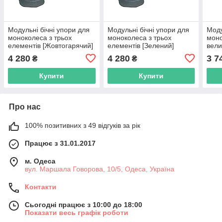
Модульні бічні упори для
Модульні бічні упори для
Моду
моноколеса з трьох
моноколеса з трьох
моно
елементів [Жовтогарячий]
елементів [Зелений]
вели
4 280
4 280
3 7
₴
₴
Купити
Купити
Про нас
100% позитивних з 49 відгуків за рік
Працює з 31.01.2017
м. Одеса
вул. Маршала Говорова, 10/5, Одеса, Україна
Контакти
Сьогодні працює з 10:00 до 18:00
Показати весь графік роботи