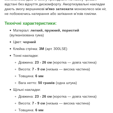
відстані без відчуття дискомфорту. Амортизувальні накладки
дають змогу вершникові
м'яко затискати
моноколесо між ніг,
не побоюючись натирання або затікання м'язів гомілки.
Технічні характеристики:
Матеріал:
легкий, пружний, пористий
(вулканізована гума)
Цвет:
чорний
Клейка стрічка:
3M
(арт. 300LSE)
Тонкі накладки:
Довжина:
23 - 26 см
(коротка — довга частина)
Висота:
7 - 9 см
(низька — висока частина)
Товщина:
6 мм
Вага нетто:
50 грамів
(одна штука)
Щільні накладки:
Довжина:
23 - 26 см
(коротка — довга частина)
Висота:
7 - 9 см
(низька — висока частина)
Товщина:
6 мм