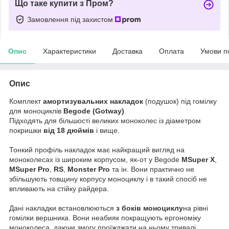
Що таке купити з Пром?
Замовлення під захистом
Опис
Характеристики
Доставка
Оплата
Умови п
Опис
Комплект
амортизувальних накладок
(подушок) під гомілку
для моноциклів
Begode (Gotway)
.
Підходять для більшості великих моноколес із діаметром
покришки
від 18 дюймів
і вище.
Тонкий профіль накладок має найкращий вигляд на
моноколесах із широким корпусом, як-от у Begode
MSuper X
,
MSuper Pro
,
RS
,
Monster Pro
та ін. Вони практично не
збільшують товщину корпусу моноциклу і в такий спосіб не
впливають на стійку райдера.
Дані накладки встановлюються
з боків моноциклу
на рівні
гомілки вершника. Вони неабияк покращують ергономіку
моноколеса, даючи змогу проїжджати на ньому тривалі