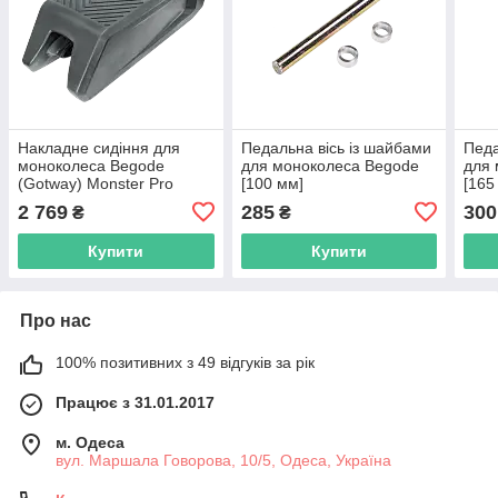
Накладне сидіння для
Педальна вісь із шайбами
Педа
моноколеса Begode
для моноколеса Begode
для 
(Gotway) Monster Pro
[100 мм]
[165
2 769
285
300
₴
₴
Купити
Купити
Про нас
100% позитивних з 49 відгуків за рік
Працює з 31.01.2017
м. Одеса
вул. Маршала Говорова, 10/5, Одеса, Україна