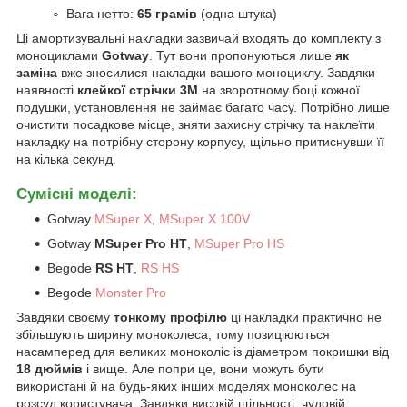
Вага нетто:
65 грамів
(одна штука)
Ці амортизувальні накладки зазвичай входять до комплекту з
моноциклами
Gotway
. Тут вони пропонуються лише
як
заміна
вже зносилися накладки вашого моноциклу. Завдяки
наявності
клейкої стрічки 3M
на зворотному боці кожної
подушки, установлення не займає багато часу. Потрібно лише
очистити посадкове місце, зняти захисну стрічку та наклеїти
накладку на потрібну сторону корпусу, щільно притиснувши її
на кілька секунд.
Сумісні моделі:
Gotway
MSuper X
,
MSuper X 100V
Gotway
MSuper Pro HT
,
MSuper Pro HS
Begode
RS HT
,
RS HS
Begode
Monster Pro
Завдяки своєму
тонкому профілю
ці накладки практично не
збільшують ширину моноколеса, тому позиціюються
насамперед для великих моноколіс із діаметром покришки від
18 дюймів
і вище. Але попри це, вони можуть бути
використані й на будь-яких інших моделях моноколес на
розсуд користувача. Завдяки високій щільності, чудовій